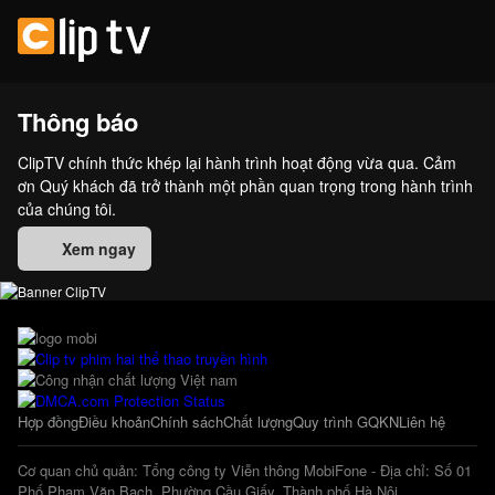
Thông báo
ClipTV chính thức khép lại hành trình hoạt động vừa qua. Cảm
ơn Quý khách đã trở thành một phần quan trọng trong hành trình
của chúng tôi.
Xem ngay
Hợp đồng
Điều khoản
Chính sách
Chất lượng
Quy trình GQKN
Liên hệ
Cơ quan chủ quản: Tổng công ty Viễn thông MobiFone - Địa chỉ: Số 01
Phố Phạm Văn Bạch, Phường Cầu Giấy, Thành phố Hà Nội.