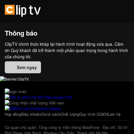
Thông báo
ClipTV chính thức khép lại hành trình hoạt động vừa qua. Cảm
ơn Quý khách đã trở thành một phần quan trọng trong hành trình
của chúng tôi.
Xem ngay
Hợp đồng
Điều khoản
Chính sách
Chất lượng
Quy trình GQKN
Liên hệ
Cơ quan chủ quản: Tổng công ty Viễn thông MobiFone - Địa chỉ: Số 01
Phố Phạm Văn Bạch, Phường Cầu Giấy, Thành phố Hà Nội.