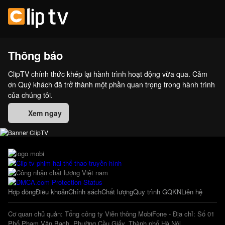
Thông báo
ClipTV chính thức khép lại hành trình hoạt động vừa qua. Cảm
ơn Quý khách đã trở thành một phần quan trọng trong hành trình
của chúng tôi.
Xem ngay
Hợp đồng
Điều khoản
Chính sách
Chất lượng
Quy trình GQKN
Liên hệ
Cơ quan chủ quản: Tổng công ty Viễn thông MobiFone - Địa chỉ: Số 01
Phố Phạm Văn Bạch, Phường Cầu Giấy, Thành phố Hà Nội.